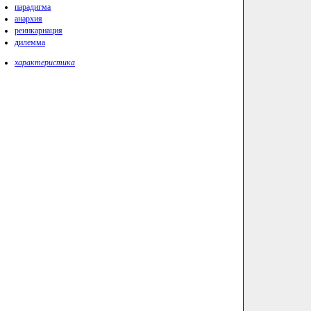
парадигма
анархия
реинкарнация
дилемма
характеристика