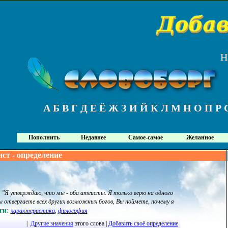
Н
А
Б
В
Г
Д
Е
Ё
Ж
З
И
Й
К
Л
М
Н
О
П
Р
Пополнить
Недавнее
Самое-самое
Желанное
ист - определение
:
"Я утверждаю, что мы - оба атеисты. Я только верю на одного
ы отвергаете всех других возможных богов, Вы поймете, почему я
ги:
характеристика
,
философия
|
Другие значения
этого слова |
Добавить своё определение