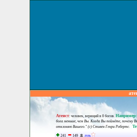
ате
Атеист
Например
:
человек, верящий в 0 богов
.
бога меньше, чем Вы. Когда Вы поймёте, почему В
Те
отклоняю Вашего." (с) Стивен Генри Робертс.
241
149
луњ