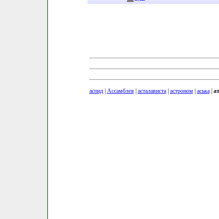
аспид
|
Ассамблея
|
асталависта
|
астроном
|
аська
|
а