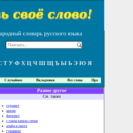
ародный словарь русского языка
С
Т
У
Ф
Х
Ц
Ч
Ш
Щ
Ъ
Ы
Ь
Э
Ю
Я
Случайное
Вкладчики
Все слова
Про
Разное другое
См. также
гедонист
аватар
фаталист
с говна капала слюна
альфа и омега
гуманизм