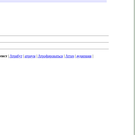
теист
|
Атрибут
|
атриум
|
Атрофироваться
|
Аттач
|
аудиенция
|