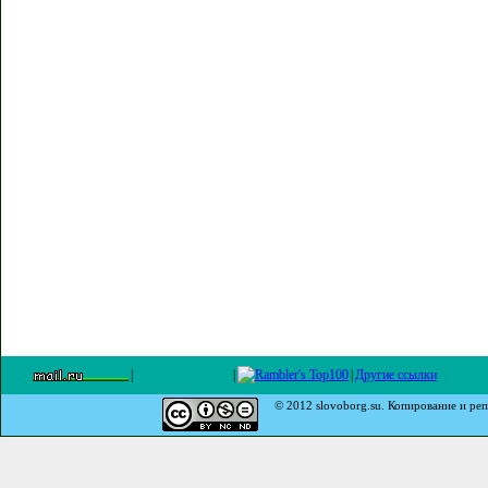
|
|
|
Другие ссылки
© 2012 slovoborg.su. Копирование и реп