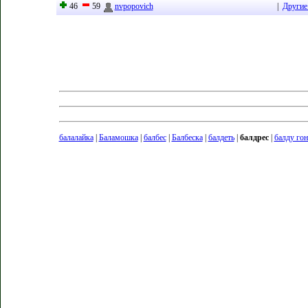
46
59
nvpopovich
|
Другие
балалайка
|
Баламошка
|
балбес
|
Балбеска
|
балдеть
|
балдрес
|
балду гон