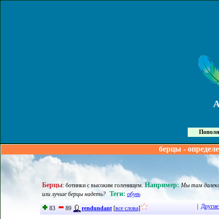
Пополн
берцы - определ
Берцы
Например:
:
ботинки с высоким голенищем
.
Мы там далеко 
Теги:
или лучше берцы надеть?
обувь
|
Другие
83
89
rendundant
[
все слова
]