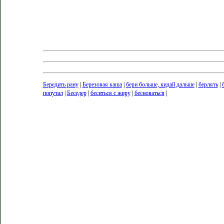
Бередить рану
|
Березовая каша
|
бери больше, кидай дальше
|
берлять
|
попутал
|
Беседер
|
беситься с жиру
|
бесноваться
|