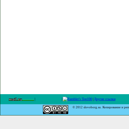
|
|
|
Другие ссылки
© 2012 slovoborg.su. Копирование и реп