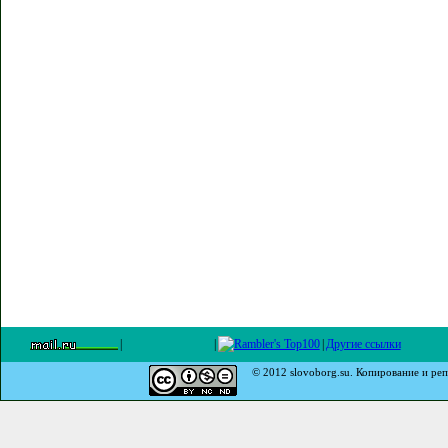
|
|
|
Другие ссылки
© 2012 slovoborg.su. Копирование и реп