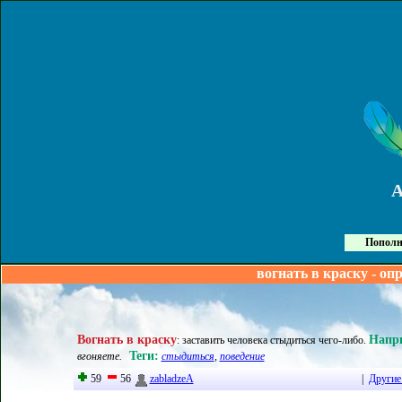
Пополн
вогнать в краску - оп
Вогнать в краску
Напр
:
заставить человека стыдиться чего-либо
.
Теги:
вгоняете.
стыдиться
,
поведение
59
56
zabladzeA
|
Другие