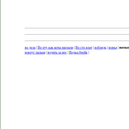
во дела
|
Во рту как коты насрали
|
Во сто крат
|
воблядь
|
вовка
|
вогнат
вокруг пальца
|
водить за нос
|
Водка-брейк
|