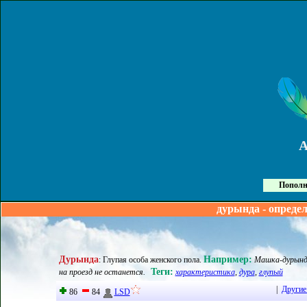
Пополн
дурында - опреде
Дурында
Например:
:
Глупая особа женского пола
.
Машка-дурында
Теги:
на проезд не останется.
характеристика
,
дура
,
глупый
|
Другие
86
84
LSD