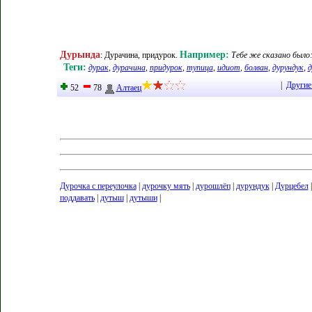
Дурында
Например:
:
Дурачина, придурок
.
Тебе же сказано было:
Теги:
дурак
,
дурачина
,
придурок
,
тупица
,
идиот
,
болван
,
дурундук
,
д
|
Другие
52
78
Алтаец
Дурочка с переулочка
|
дурочку мять
|
дурошлёп
|
дурундук
|
Дурцебел
поддавать
|
дутыш
|
дутыши
|