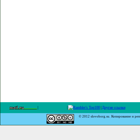
|
|
|
Другие ссылки
© 2012 slovoborg.su. Копирование и реп