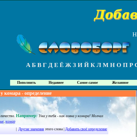
Н
А
Б
В
Г
Д
Е
Ё
Ж
З
И
Й
К
Л
М
Н
О
П
Р
Пополнить
Недавнее
Самое-самое
Желанное
 у комара - определение
Например:
оличество
.
Ума у тебя - как говна у комара! Молчал
ые
,
комар
|
Другие значения
этого слова |
Добавить своё определение