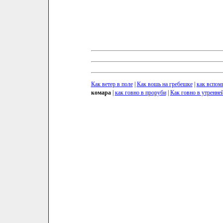
Как ветер в поле
|
Как вошь на гребешке
|
как вспом
комара
|
как говно в проруби
|
Как говно в утренне