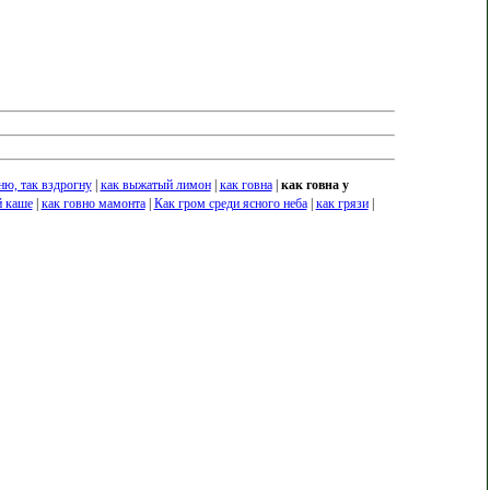
ню, так вздрогну
|
как выжатый лимон
|
как говна
|
как говна у
й каше
|
как говно мамонта
|
Как гром среди ясного неба
|
как грязи
|