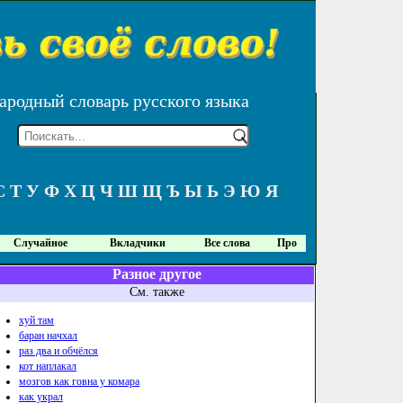
ародный словарь русского языка
С
Т
У
Ф
Х
Ц
Ч
Ш
Щ
Ъ
Ы
Ь
Э
Ю
Я
Случайное
Вкладчики
Все слова
Про
Разное другое
См. также
хуй там
баран начхал
раз два и обчёлся
кот наплакал
мозгов как говна у комара
как украл