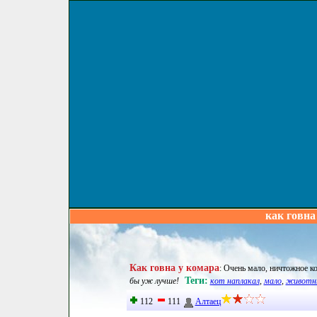
как говна
Как говна у комара
:
Очень мало, ничтожное к
Теги:
бы уж лучше!
кот наплакал
,
мало
,
животн
112
111
Алтаец