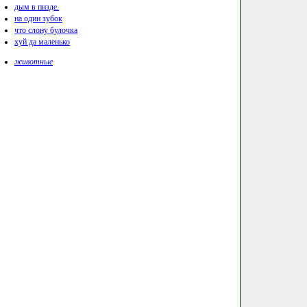
дым в пизде.
на один зубок
что слону булочка
хуй да маленько
животные