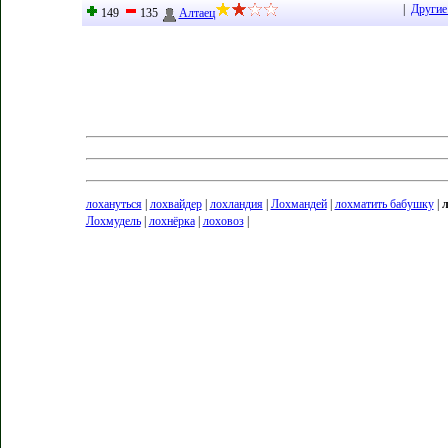
|
Другие
149
135
Алтаец
лохануться
|
лохвайдер
|
лохландия
|
Лохмандей
|
лохматить бабушку
|
л
Лохмудель
|
лохнёрка
|
лоховоз
|