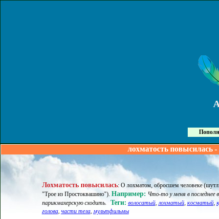
Пополн
лохматость повысилась -
Лохматость повысилась
:
О лохматом, обросшем человеке (шутли
Например:
"Трое из Простоквашино")
.
Что-то у меня в последнее 
Теги:
парикмахерскую сходить.
волосатый
,
лохматый
,
косматый
,
голова
,
части тела
,
мультфильмы