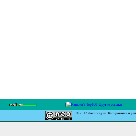
|
|
|
Другие ссылки
© 2012 slovoborg.su. Копирование и реп