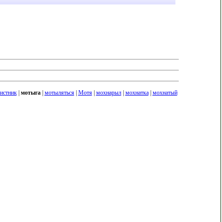
истник
|
мотыга
|
мотыляться
|
Мотя
|
мохнарыл
|
мохнатка
|
мохнатый