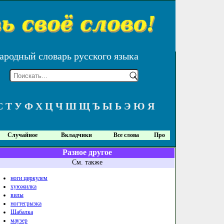
ародный словарь русского языка
С
Т
У
Ф
Х
Ц
Ч
Ш
Щ
Ъ
Ы
Ь
Э
Ю
Я
Случайное
Вкладчики
Все слова
Про
Разное другое
См. также
ноги циркулем
хуюжилка
вилы
ногтегрызка
Шабалка
маузер