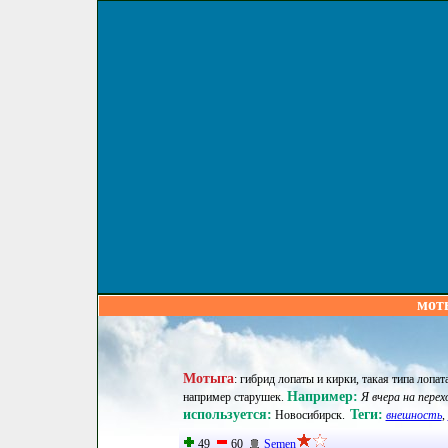
мот
Мотыга
:
гибрид лопаты и кирки, такая типа лопа
Например:
например старушек
.
Я вчера на перех
используется:
Теги:
Новосибирск
.
внешность
,
49
60
Semen