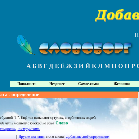
Н
А
Б
В
Г
Д
Е
Ё
Ж
З
И
Й
К
Л
М
Н
О
П
Р
Пополнить
Недавнее
Самое-самое
Желанное
ыга - определение
та буквой "Г". Ещё так называют сутулых, сгорбленных людей,
Слово
оде чуть мотыгу с клюкой не сбил.
старость
,
инструменты
|
Другие значения
этого слова |
Добавить своё определение