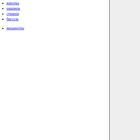
вихотка
рашпиль
страпон
биссель
внешность