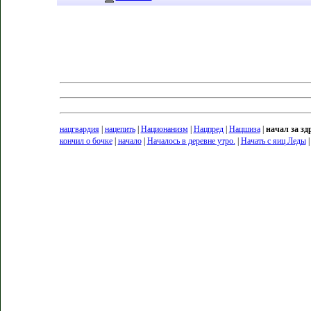
нацгвардия
|
нацепить
|
Национанизм
|
Нацпред
|
Нацшиза
|
начал за зд
кончил о бочке
|
начало
|
Началось в деревне утро.
|
Начать с яиц Леды