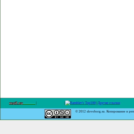
|
|
|
Другие ссылки
© 2012 slovoborg.su. Копирование и реп