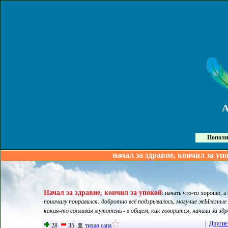
Пополн
начал за здравие, кончил за уп
Начал за здравие, кончил за упокой
:
начать что-то хорошо, а
поначалу понравился: добротно всё подзрывалось, могучие жЫлезные 
какая-то сопливая мутотень - в общем, как говорится, начали за здра
|
Другие
28
35
тихая сапа