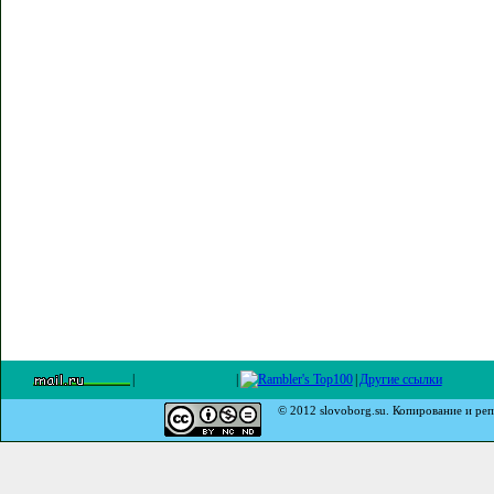
|
|
|
Другие ссылки
© 2012 slovoborg.su. Копирование и реп