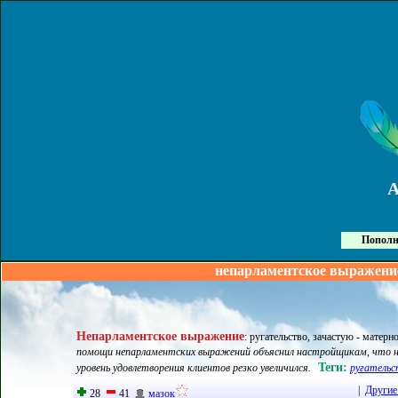
Пополн
непарламентское выражение
Непарламентское выражение
:
ругательство, зачастую - матерн
помощи непарламентских выражений объяснил настройщикам, что на
Теги:
уровень удовлетворения клиентов резко увеличился.
ругательс
|
Другие
28
41
мазок