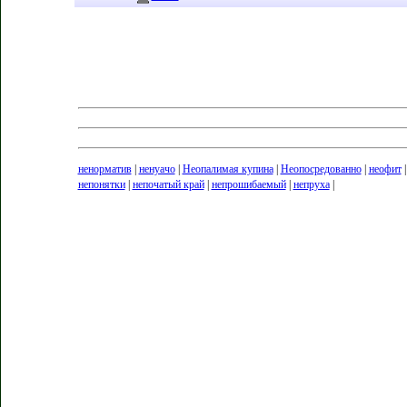
ненорматив
|
ненуачо
|
Неопалимая купина
|
Неопосредованно
|
неофит
непонятки
|
непочатый край
|
непрошибаемый
|
непруха
|