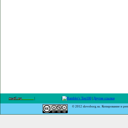
|
|
|
Другие ссылки
© 2012 slovoborg.su. Копирование и реп