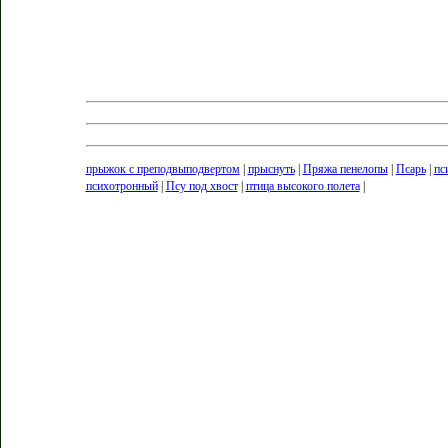
прыжок с преподвыподвертом
|
прыснуть
|
Пряжа пенелопы
|
Псарь
|
пс
психотронный
|
Псу под хвост
|
птица высокого полета
|