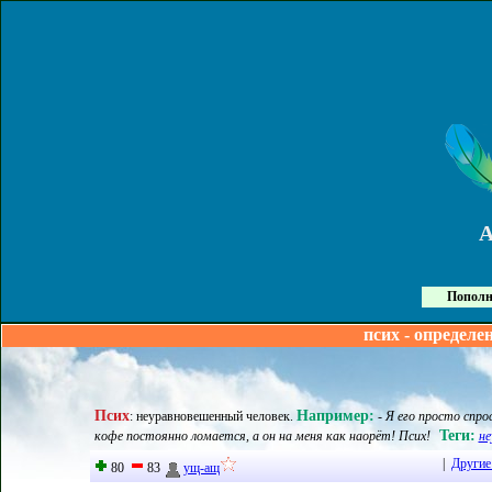
Пополн
псих - определе
Псих
Например:
:
неуравновешенный человек
.
- Я его просто спро
Теги:
кофе постоянно ломается, а он на меня как наорёт! Псих!
не
|
Другие
80
83
ущ-ащ