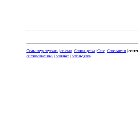
Семь шкур спускать
|
сенегал
|
Сенная девка
|
Сенс
|
Сенсимилья
|
сенте
сентиментальный
|
сентявка
|
сепельдявка
|