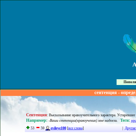
Пополн
сентенция - опред
Сентенция
:
Высказывание нравоучительного характера. Устаревшее 
Например:
Теги:
-Ваши сентенции(нравоучения) мне надоели.
нр
53
59
evileye100
[
все слова
]
|
Другие