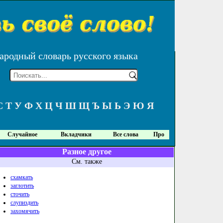
ародный словарь русского языка
С
Т
У
Ф
Х
Ц
Ч
Ш
Щ
Ъ
Ы
Ь
Э
Ю
Я
Случайное
Вкладчики
Все слова
Про
Разное другое
См. также
схамкать
заглотить
сточить
слупиздить
захомячить