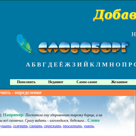
Н
А
Б
В
Г
Д
Е
Ё
Ж
З
И
Й
К
Л
М
Н
О
П
Р
Пополнить
Недавнее
Самое-самое
Желанное
чить - определение
Например:
)
.
Поставила ему здоровенную тарелку борща, а на
Слово
 всё схомячил. Сразу видать – изголодался, бедолага...
кушать
,
сожрать
,
слопать
,
стрескать
,
проглотить
,
умять
,