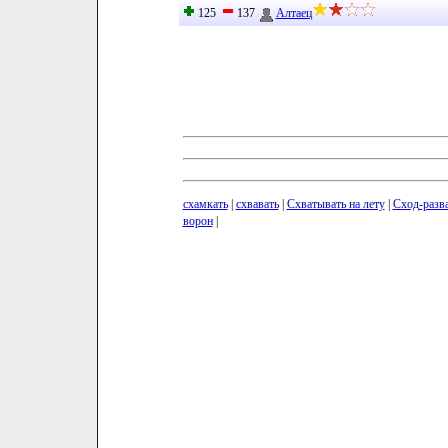
125
137
Алтаец
схамкать
|
схвавать
|
Схватывать на лету
|
Сход-разв
ворон
|