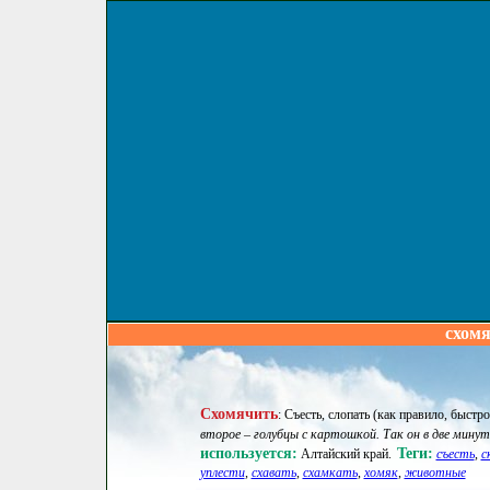
схомя
Схомячить
:
Съесть, слопать (как правило, быстро
второе – голубцы с картошкой. Так он в две минуты
используется:
Теги:
Алтайский край
.
съесть
,
с
уплести
,
схавать
,
схамкать
,
хомяк
,
животные