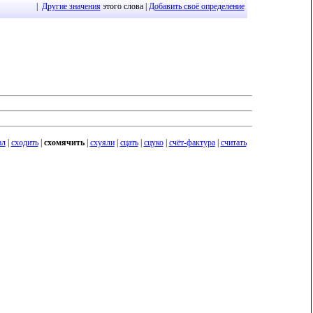
|
Другие значения
этого слова |
Добавить своё определение
ал
|
сходить
|
схомячить
|
схуяли
|
сцать
|
сцуко
|
счёт-фактура
|
считать