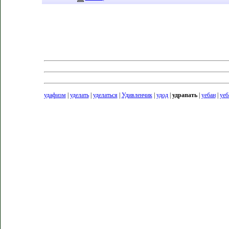
удафизм
|
уделать
|
уделаться
|
Удивленчик
|
удод
|
удрапать
|
уебан
|
уеб