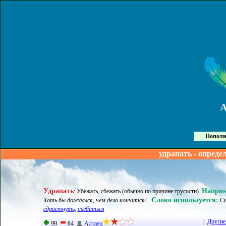
Пополн
удрапать - опреде
Удрапать
Наприм
:
Убежать, сбежать (обычно по причине трусости)
.
Слово используется:
Хоть бы дождался, чем дело кончится!..
Си
сдристнуть
,
съебаться
|
Другие
99
84
Алтаец