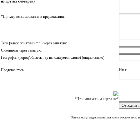
из других словарей
)
*Пример использования в предложении:
Теги (класс понятий и т.п.) через запятую:
Синонимы через запятую:
География (город/область, где используется слово) (опционально):
Представьтесь:
Имя:
*Что написано на картинке?
Записи могут редактироваться и/или отклоняться, н