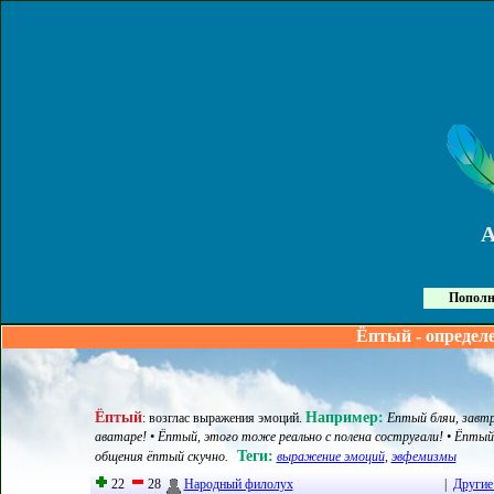
Пополн
Ёптый - определ
Ёптый
Например:
:
возглас выражения эмоций
.
Ептый бляи, завтр
аватаре! • Ёптый, этого тоже реально с полена состругали! • Ёптый
Теги:
общения ёптый скучно.
выражение эмоций
,
эвфемизмы
22
28
Народный филолух
|
Другие