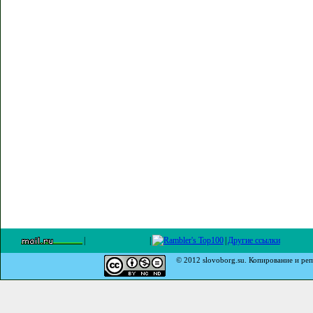
|
|
|
Другие ссылки
© 2012 slovoborg.su. Копирование и реп