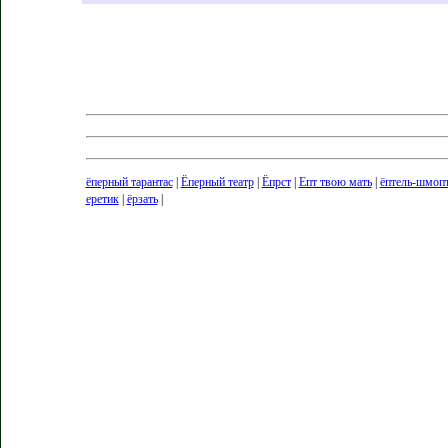
ёперный тарантас
|
Ёперный театр
|
Ёпрст
|
Епт твою мать
|
ёптель-шмоп
еретик
|
ёрзать
|