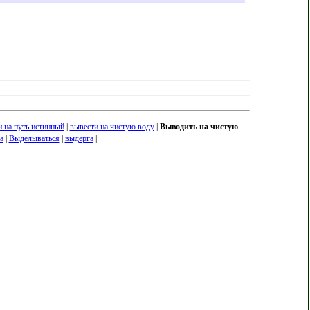
 на путь истинный
|
вывести на чистую воду
|
Выводить на чистую
а
|
Выделываться
|
выдерга
|