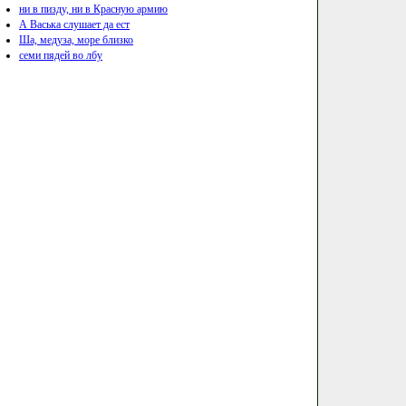
ни в пизду, ни в Красную армию
А Васька слушает да ест
Ша, медуза, море близко
семи пядей во лбу