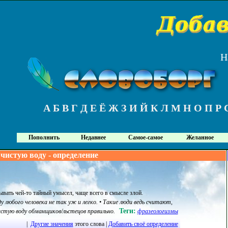
Н
А
Б
В
Г
Д
Е
Ё
Ж
З
И
Й
К
Л
М
Н
О
П
Р
Пополнить
Недавнее
Самое-самое
Желанное
чистую воду - определение
ывать чей-то тайный умысел, чаще всего в смысле злой
.
 любого человека не так уж и легко. • Такие люди ведь считают,
Теги:
истую воду обманщиков/льстецов правильно.
фразеологизмы
|
Другие значения
этого слова |
Добавить своё определение