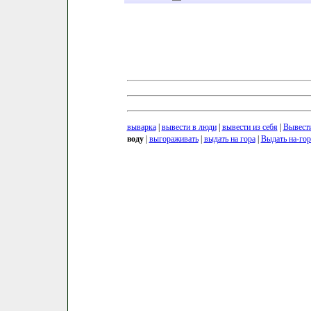
выварка
|
вывести в люди
|
вывести из себя
|
Вывести
воду
|
выгораживать
|
выдать на гора
|
Выдать на-гор