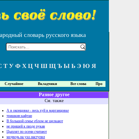
ародный словарь русского языка
С
Т
У
Ф
Х
Ц
Ч
Ш
Щ
Ъ
Ы
Ь
Э
Ю
Я
Случайное
Вкладчики
Все слова
Про
Разное другое
См. также
А в оконцовке - весь хуй в марганцовке
тришкин кафтан
В большой семье еблом не щелкают
не пришей к пизде рукав
Цыплят по осени считают
медведь на ухо наступил