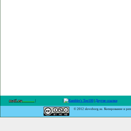
|
|
|
Другие ссылки
© 2012 slovoborg.su. Копирование и реп