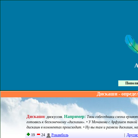
Пополн
Дискашн - опреде
Дискашн
Например:
:
дискуссия
.
Твои собеседники слегка ерзают,
готовясь к бесконечному «дискашн». • У Мочанова с Арфушем такой 
дискашн в комментах происходит. • Ну вы там и развели дискашн, на
19
24
Рокамболь
|
Другие