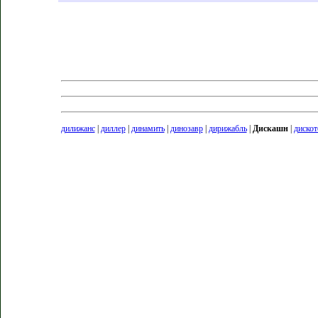
дилижанс
|
диллер
|
динамить
|
динозавр
|
дирижабль
|
Дискашн
|
дискот