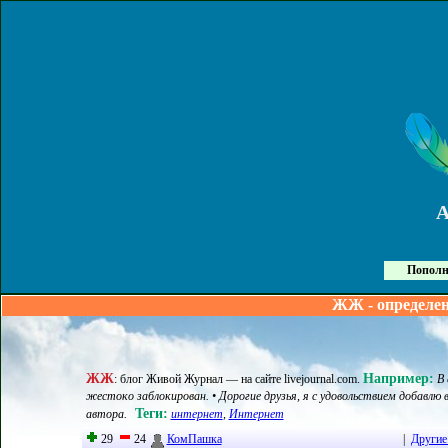
Пополн
ЖЖ - определе
ЖЖ
Например:
:
блог Живой Журнал — на сайте livejournal.com
.
В
жестоко заблокирован. • Дорогие друзья, я с удовольствием добавл
Теги:
автора.
интернет
,
Интернет
29
24
КомПашка
|
Другие