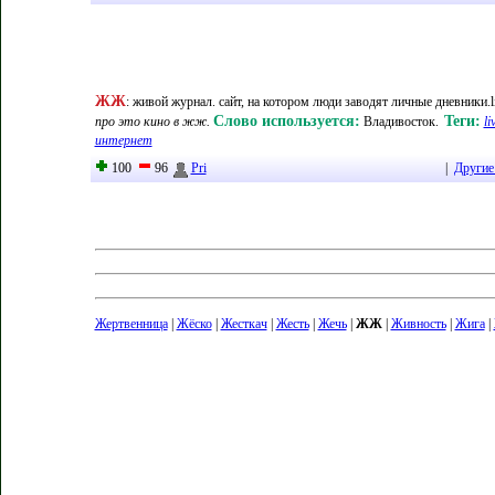
ЖЖ
:
живой журнал. сайт, на котором люди заводят личные дневники.li
Слово используется:
Теги:
про это кино в жж.
Владивосток
.
li
интернет
100
96
Pri
|
Другие
Жертвенница
|
Жёско
|
Жесткач
|
Жесть
|
Жечь
|
ЖЖ
|
Живность
|
Жига
|