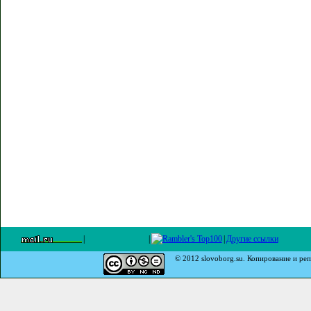
|
|
|
Другие ссылки
© 2012 slovoborg.su. Копирование и реп