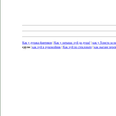
Как у дурака фантиков
|
Как у латыша: хуй да душа!
|
как у Христа за п
сдуло
|
как хуй в рукомойник
|
Как хуй по стекловате
|
как цыгане пере