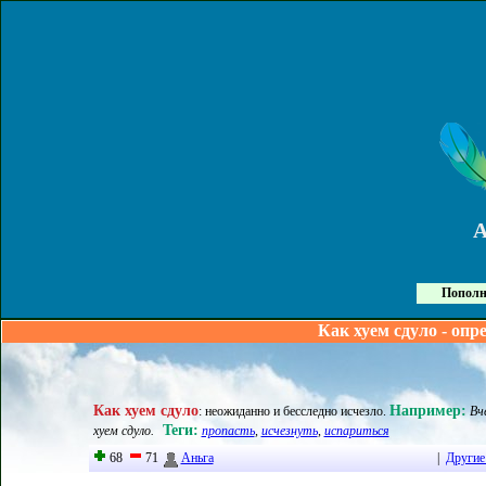
Пополн
Как хуем сдуло - опр
Как хуем сдуло
Например:
:
неожиданно и бесследно исчезло
.
Вч
Теги:
хуем cдуло.
пропасть
,
исчезнуть
,
испариться
68
71
Аньга
|
Другие