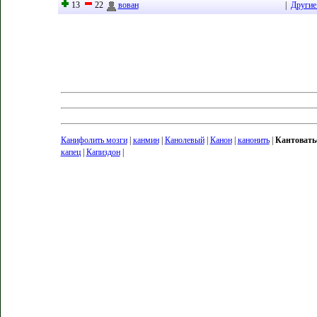
13
22
вован
|
Другие
Канифолить мозги
|
канмин
|
Канолевый
|
Канон
|
канонить
|
Кантовать
капец
|
Капиздон
|