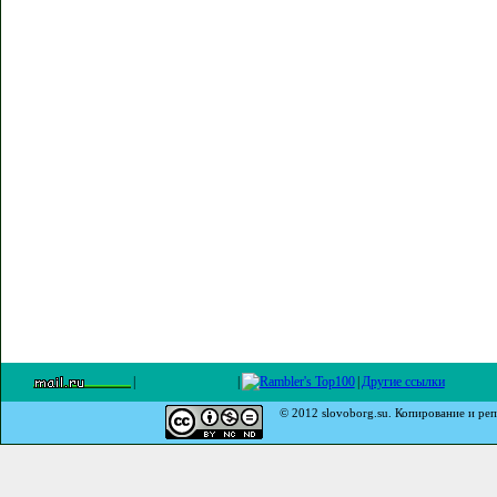
|
|
|
Другие ссылки
© 2012 slovoborg.su. Копирование и реп