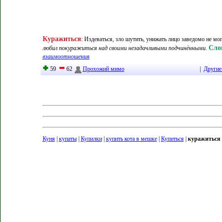
Куражиться
:
Издеваться, зло шутить, унижать лицо заведомо не мо
Сло
любил покуражиться над своими незадачливыми подчинёнными.
взаимоотношения
59
62
Прохожий мимо
|
Другие
Куня
|
купаты
|
Купилки
|
купить кота в мешке
|
Купиться
|
куражиться