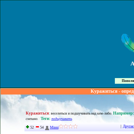
Пополн
Куражиться - опред
Куражиться
Например
:
веселиться и подшучивать над кем-либо
.
Теги:
смешно.
подшучивать
|
Другие
52
54
Minni