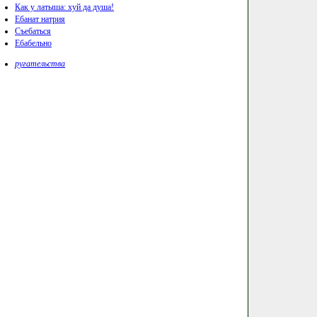
Как у латыша: хуй да душа!
Ебанат натрия
Съебаться
Ебабельно
ругательства