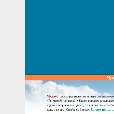
Муд
Мудаёб
:
просто ругательство, ничего специального
• Ты мудаёб конченый. • Тишка и правда уговарива
хороших пацанов как друзей, а в какого то мудаёб
Слово использ
вине, а из-за мудаебов на дороге .