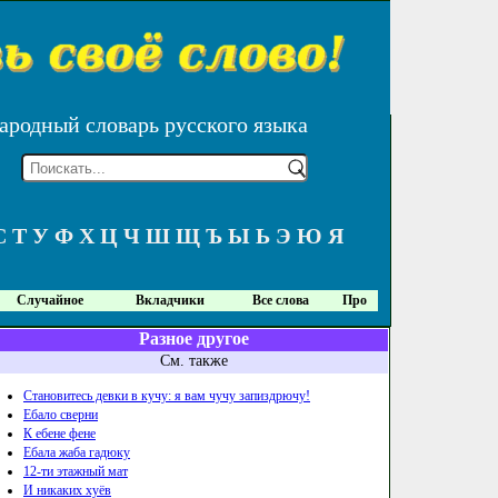
ародный словарь русского языка
С
Т
У
Ф
Х
Ц
Ч
Ш
Щ
Ъ
Ы
Ь
Э
Ю
Я
Случайное
Вкладчики
Все слова
Про
Разное другое
См. также
Становитесь девки в кучу: я вам чучу запиздрючу!
Ебало сверни
К ебене фене
Ебала жаба гадюку
12-ти этажный мат
И никаких хуёв