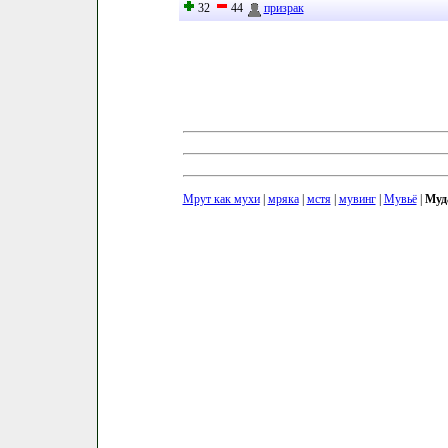
32
44
призрак
Мрут как мухи
|
мряка
|
мстя
|
мувинг
|
Мувьё
|
Муд