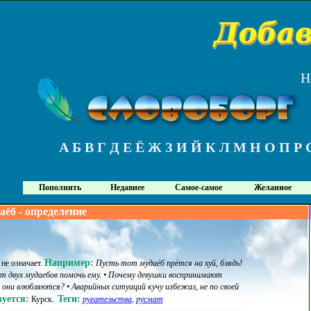
Н
А
Б
В
Г
Д
Е
Ё
Ж
З
И
Й
К
Л
М
Н
О
П
Р
Пополнить
Недавнее
Самое-самое
Желанное
аёб - определение
Например:
 не означает
.
Пусть тот мудаёб прётся на хуй, блядь!
ет двух мудаебов помочь ему. • Почему девушки воспринимают
а они влюбляются? • Аварийных ситуаций кучу избежал, не по своей
уется:
Теги:
Курск
.
ругательства
,
русмат