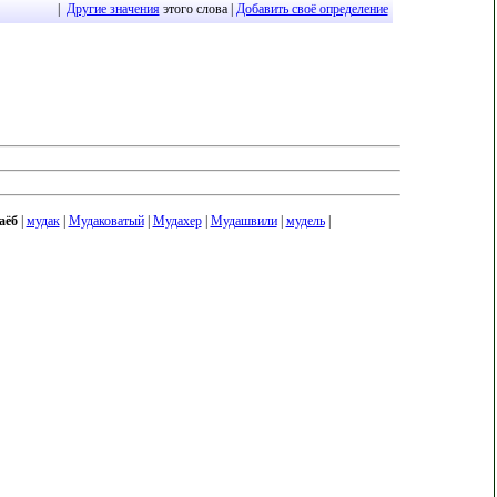
|
Другие значения
этого слова |
Добавить своё определение
аёб
|
мудак
|
Мудаковатый
|
Мудахер
|
Мудашвили
|
мудель
|