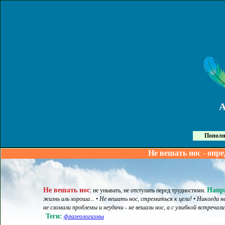
Пополн
Не вешать нос - опр
Не вешать нос
Напр
:
не унывать, не отступать перед трудностями
.
жизнь иль хороша... • Не вешать нос, стремиться к цели! • Никогда н
не сломали проблемы и неудачи - не вешали нос, а с улыбкой встречали
Теги:
фразеологизмы