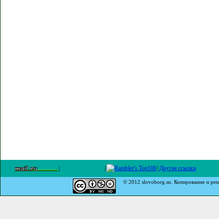
|
|
|
Другие ссылки
© 2012 slovoborg.su. Копирование и реп