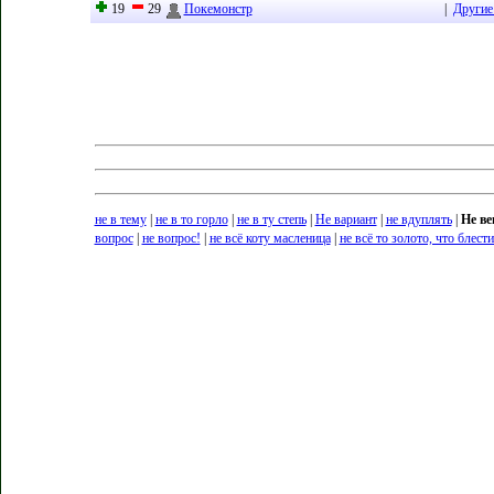
19
29
Покемонстр
|
Другие
не в тему
|
не в то горло
|
не в ту степь
|
Не вариант
|
не вдуплять
|
Не ве
вопрос
|
не вопрос!
|
не всё коту масленица
|
не всё то золото, что блести