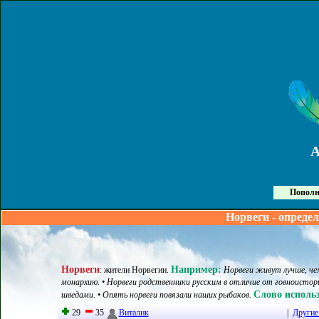
Пополн
Норвеги - опреде
Норвеги
Например:
:
жители Норвегии
.
Норвеги живут лучше, че
монархию. • Норвеги родственники русским в отличие от говноисто
Слово использ
шведами. • Опять норвеги повязали наших рыбаков.
29
35
Виталик
|
Другие