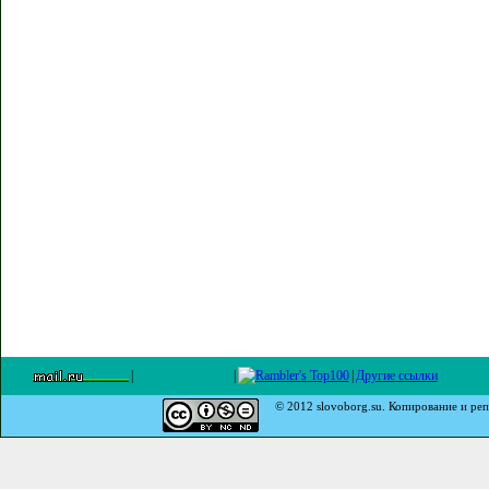
|
|
|
Другие ссылки
© 2012 slovoborg.su. Копирование и реп