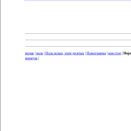
нолик
|
ноль
|
Ноль целых, хрен десятых
|
Номограмма
|
нон-стоп
|
Норв
нормуль
|