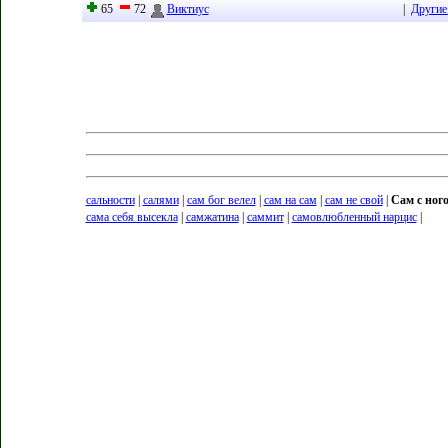
65
72
Виктиус
|
Другие
сальности
|
салями
|
сам бог велел
|
сам на сам
|
сам не свой
|
Сам с ного
сама себя высекла
|
самжатина
|
саммит
|
самовлюбленный нарцис
|