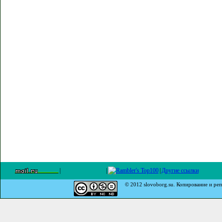
|
|
|
Другие ссылки
© 2012 slovoborg.su. Копирование и реп