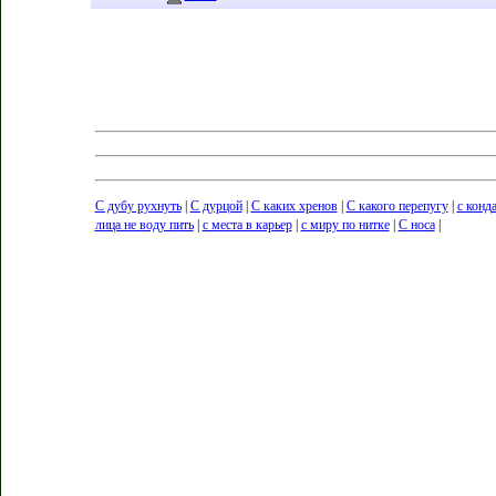
С дубу рухнуть
|
С дурцой
|
С каких хренов
|
С какого перепугу
|
с конд
лица не воду пить
|
с места в карьер
|
с миру по нитке
|
С носа
|