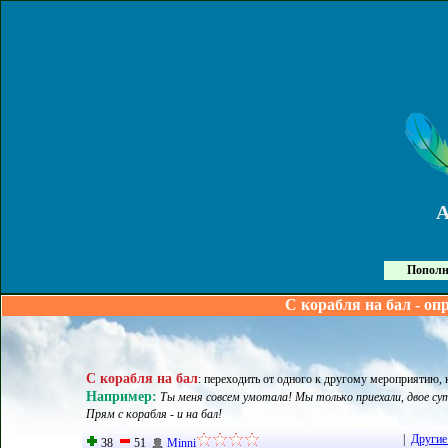
Пополн
С корабля на бал - оп
С корабля на бал
:
переходить от одного к другому мероприятию, 
Например:
Ты меня совсем умотала! Мы только приехали, двое суто
Прям с корабля - и на бал!
|
Другие
38
51
Minni