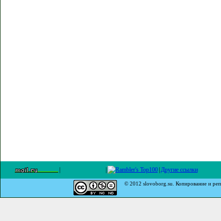
|
|
|
Другие ссылки
© 2012 slovoborg.su. Копирование и реп