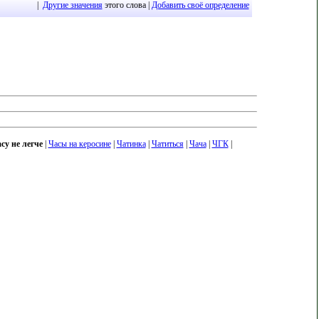
|
Другие значения
этого слова |
Добавить своё определение
су не легче
|
Часы на керосине
|
Чатинка
|
Чатиться
|
Чача
|
ЧГК
|