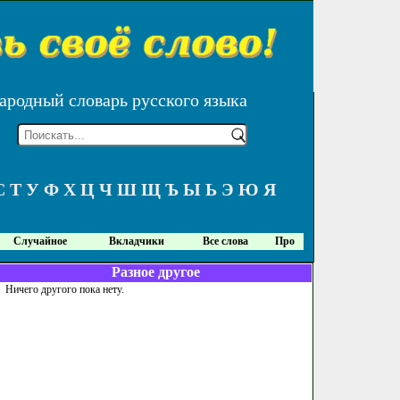
ародный словарь русского языка
С
Т
У
Ф
Х
Ц
Ч
Ш
Щ
Ъ
Ы
Ь
Э
Ю
Я
Случайное
Вкладчики
Все слова
Про
Разное другое
Ничего другого пока нету.