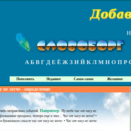
Н
А
Б
В
Г
Д
Е
Ё
Ж
З
И
Й
К
Л
М
Н
О
П
Р
Пополнить
Недавнее
Самое-самое
Желанное
у не легче - определение
Например:
-либо неприятных событий
.
Ну тебе час от часу не
фальшивые призраки, теперь еще и это... Час от часу не легче! •
 буквальном смысле час от часу не легче. • Час от часу не легче.