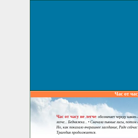
Час от час
Час от часу не легче
:
обозначает череду каких
легче... Бедняжка... • Сначала пьяные лисы, потом 
Но, как показало вчерашнее заседание, Раде сейчас в
Трагедия продолжается.