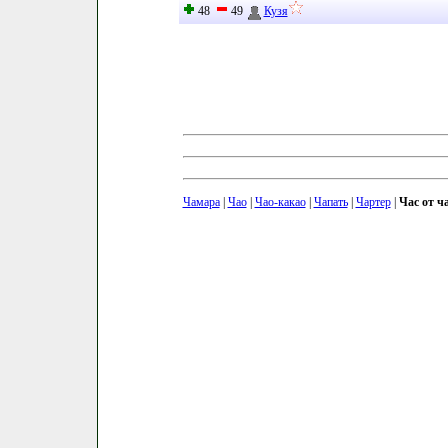
48
49
Кузя
Чамара
|
Чао
|
Чао-какао
|
Чапать
|
Чартер
|
Час от ча