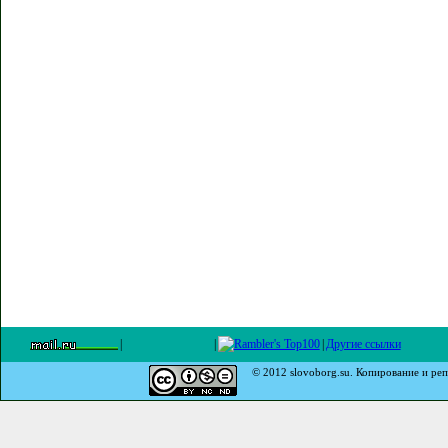
|
|
|
Другие ссылки
© 2012 slovoborg.su. Копирование и реп