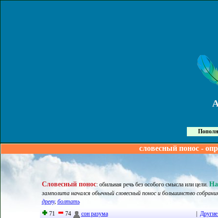
Пополн
словесный понос - оп
Словесный понос
На
:
обильная речь без особого смысла или цели
.
замполита начался обычный словесный понос и большинство собрания
древу
,
болтать
71
74
сон разума
|
Другие