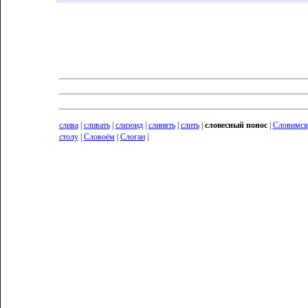
слива
|
сливать
|
слизоид
|
слинять
|
слить
|
словесный понос
|
Словимся
столу
|
Словоём
|
Слоган
|