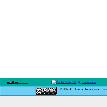
|
|
|
Другие ссылки
© 2012 slovoborg.su. Копирование и реп