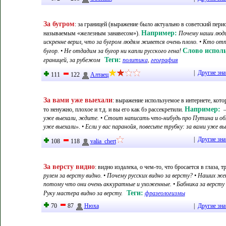
За бугром
:
за границей (выражение было актуально в советский перио
Например:
называемым «железным занавесом»)
.
Почему наши люди 
искренне верил, что за бугром людям живется очень плохо. • Кто от
Слово исполь
бугор. • Не отдадим за бугор ни капли русского гена!
Теги:
границей, за рубежом
политика
,
география
|
Другие зна
111
122
Алтаец
За вами уже выехали
:
выражение используемое в интернете, котор
Например:
то ненужно, плохое и т.д. и вы его как бэ рассекретили
.
—
уже выехали, ждите. • Стоит написать что-нибудь про Путина и о
уже выехали». • Если у вас паранойя, повесьте трубку: за вами уже вые
|
Другие зна
108
118
valia_chert
За версту видно
:
видно издалека, о чем-то, что бросается в глаза, т
рулем за версту видно. • Почему русских видно за версту? • Наших ж
потому что они очень аккуратные и ухоженные. • Бабника за версту в
Теги:
Руку мастера видно за версту.
фразеологизмы
70
87
Нюха
|
Другие зна