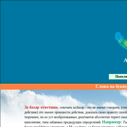
Пополн
Слова на букву
За базар ответишь
:
отвечать за базар - это не значит говорить, (от
действие) это значит произвести действие, доказать свою правоту сило
тюремное, но из уст необразованных дилетантов абсолютно теряет см
Например:
наполнение, типа забавных предыдущих определений
.
Ты