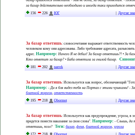
базар прийдётся ответить. • Мы не дети, за базар ответим. • Не
за базар действительно необходимо и иногда таки приходится отвеч
156
226
ЮГ
|
Другие зна
За базар ответишь
:
словосочетание выражает ответственность чело
человеком кому они адресованы. Либо требование адресата, разъяснить 
Например:
адрес
.
Ничего Я не дебил! За базар ответишь?! • За баз
Синони
Кто ответит за базар? • Баба ответила за гнилой базар.
181
202
narrek
|
Другие зна
За базар ответишь
:
Используется как вопрос, обозначающий "Гото
Например:
- Да я бля видел тебя на Портах с этими чушками! - З
блатной жаргон
,
ответственность
195
218
Obormot
|
Другие зна
За базар ответишь
:
Используется как предупреждение, угроза, в зн
Например:
придется понести наказание за свои слова"
.
- Слышь, да 
Теги:
ответишь, поэл?
базар
,
феня
,
блатной жаргон
,
угроза
172
218
Obormot
|
Другие зна