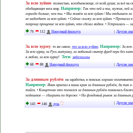
За всю хуйню
:
полностью, всеобъемлюще; от всей души; за всё на све
Например:
обобщающее весь мир
.
Так что пей и ты, мужик, пей за
гораздо больше, чем ты. • Мы живём за всю хуйню / Мы отдыхаем за 
не надоедает за всю хуйню. • Сейчас скажу за всю хуйню. • Прописал в 
попрошу прощение за всю хуйню, что сделал людям. • Устроилась — за
76
112
Народный филолух
|
Другие зна
За всю хурму
Например:
:
то же самое,
что за всю хуйню
.
За всю 
За всю хурму, за Русь матушку, за любимый свитер фред пери без кат
Теги:
я люблю, за всю хурму!
эвфемизмы
68
88
Народный филолух
|
Другие зна
За длинным рублём
:
на заработки, в поисках хорошо оплачиваем
Например:
Иван приехал в наши края за длинным рублём, да так и
тайги. • Концепwия что погнался за длинным рублём появилась ближе
подешевле — сбагрить по дороже. • На фондовый рынок за длинным р
|
Другие зна
145
146
луњ