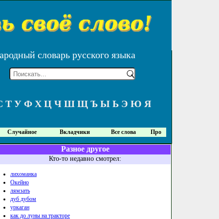
ародный словарь русского языка
С
Т
У
Ф
Х
Ц
Ч
Ш
Щ
Ъ
Ы
Ь
Э
Ю
Я
Случайное
Вкладчики
Все слова
Про
Разное другое
Кто-то недавно смотрел:
лихоманка
Окейно
лямзать
дуб дубом
уркаган
как до луны на тракторе