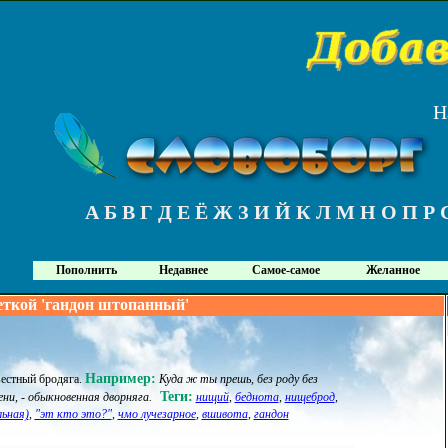
Н
А
Б
В
Г
Д
Е
Ё
Ж
З
И
Й
К
Л
М
Н
О
П
Р
Пополнить
Недавнее
Самое-самое
Желанное
еткой 'гандон штопанный'
Например:
естный бродяга
.
Куда ж ты прешь, без роду без
Теги:
ени, - обыкновенная дворняга.
нищий
,
беднота
,
нищеброд
,
льная)
,
"эт кто это?"
,
чмо лучезарное
,
вшивота
,
гандон