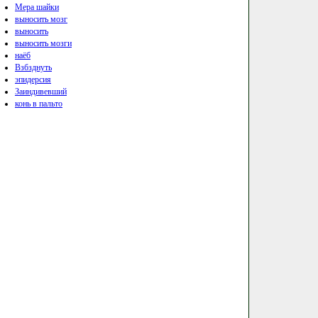
Мера шайки
выносить мозг
выносить
выносить мозги
наёб
Взбзднуть
эпидерсия
Заиндивевший
конь в пальто