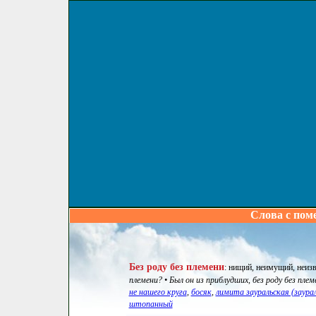
Слова с пом
Без роду без племени
:
нищий, неимущий, неизв
племени? • Был он из приблудших, без роду без плем
не нашего круга
,
босяк
,
лимита зауральская (заура
штопанный