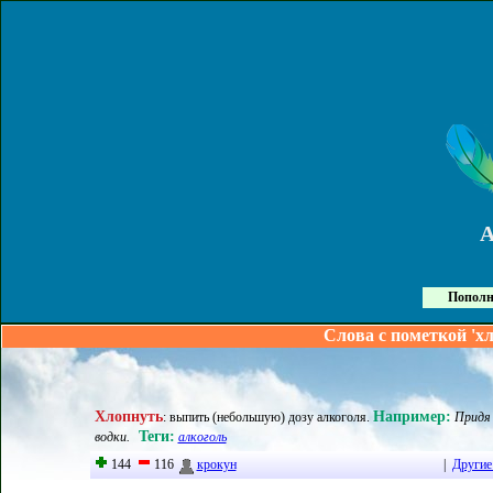
Пополн
Слова с пометкой 'х
Хлопнуть
Например:
:
выпить (небольшую) дозу алкоголя
.
Придя 
Теги:
водки.
алкоголь
144
116
крокун
|
Другие