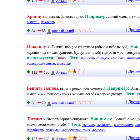
154
152
Алтаец
Хряпнуть
Например:
:
выпить ёмкость водки
.
Давай хоть по стоп
выпить
,
алкоголь
|
Другие
84
85
южный калий
Шваркнуть
Нап
:
Выпить порцию спиртного (обычно небольшую)
.
хорошо так стало, душевно. Ну, думаем, надо еще раза три-четыре ш
используется:
Теги:
Сибирь
.
принять на грудь
,
хлопнуть
,
тяпнут
остограммиться
,
алкоголь
|
Другие
112
120
Алтаец
Выпить залпом
Например:
:
выпить резко и без сомнений
.
Васил
Теги:
выпил. - Фу, тёплое, - понял он чуть погодя и звучно рыгнул.
х
|
Другие
68
79
южный калий
Треснуть
Например:
:
Выпить порцию спиртного
.
Слушай, а не тр
Теги:
моему, великолепная идея!
выпить
,
вылакать
,
выхлестать
,
на
дерябнуть
,
жахнуть
,
остограммиться
,
алкоголь
|
Другие
125
138
Алтаец