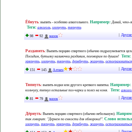
Ёбнуть
Например:
:
выпить - особенно алкогольного
.
Давай, что-л
Теги:
алкоголь
,
хлопнуть
,
тяпнуть
|
Другие
98
92
мазок
Раздавить
:
Выпить порцию спиртного (обычно подразумевается цел
Теги:
Посидим, бутылку наливочки раздавим, поговорим по душам!
хряпнуть
,
хлопнуть
,
тяпнуть
,
дерябнуть
,
жахнуть
,
остограммиться
|
Другие
151
145
Алтаец
Тяпнуть
Например:
:
выпить водки или другого крепкого напитка
.
Теги:
кольчугу, тяпнул остальные пол-чарки и полез на коня.
алкого
|
Другие
81
79
мазок
Дёрнуть
Наприм
:
Выпить порцию спиртного (обычно небольшую)
.
Слово использ
так говорит: "Дернем по емкости для обморока!".
хлопнуть
,
тяпнуть
,
хряпнуть
,
дерябнуть
,
жахнуть
,
остограммиться
|
Другие