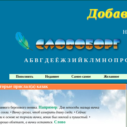
Н
А
Б
В
Г
Д
Е
Ё
Ж
З
И
Й
К
Л
М
Н
О
П
Р
Пополнить
Недавнее
Самое-самое
Желанное
торые прислал(а) казак
Например:
банного березового веника
.
Для непоседы мальца вичка
сохли. • Вичку срезал, чтоб измерить длину следа. • Сейчас
 к основе не торчали вички, веник был мягкий и пушистый. •
Слово
хорошо облетает, а вички остаются.