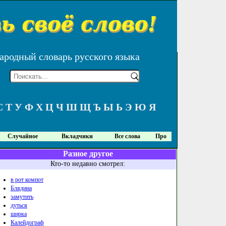
ародный словарь русского языка
С
Т
У
Ф
Х
Ц
Ч
Ш
Щ
Ъ
Ы
Ь
Э
Ю
Я
Случайное
Вкладчики
Все слова
Про
Разное другое
Кто-то недавно смотрел:
в рот компот
Блядина
замутить
дуться
ширка
Калейдограф