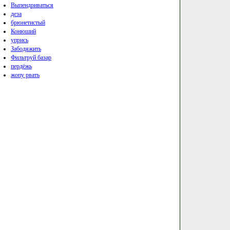
Выпендриваться
деза
брюнетистый
Конюший
упрись
Забодяжить
Фильтруй базар
пердёжь
жопу рвать