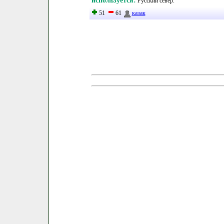
используется:
Русский север
.
51
61
казак